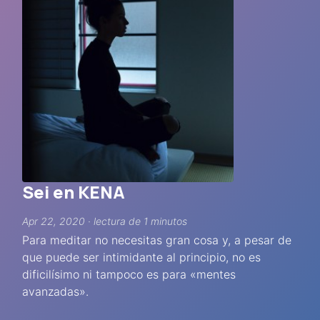
Sei en KENA
Apr 22, 2020 · lectura de 1 minutos
Para meditar no necesitas gran cosa y, a pesar de
que puede ser intimidante al principio, no es
dificilísimo ni tampoco es para «mentes
avanzadas».